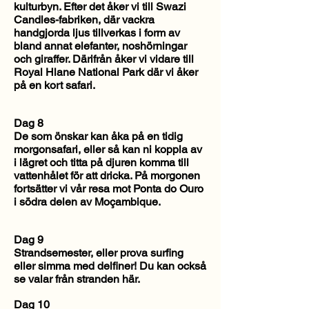
kulturbyn. Efter det åker vi till Swazi
Candles-fabriken, där vackra
handgjorda ljus tillverkas i form av
bland annat elefanter, noshörningar
och giraffer. Därifrån åker vi vidare till
Royal Hlane National Park där vi åker
på en kort safari.
Dag 8
De som önskar kan åka på en tidig
morgonsafari, eller så kan ni koppla av
i lägret och titta på djuren komma till
vattenhålet för att dricka. På morgonen
fortsätter vi vår resa mot Ponta do Ouro
i södra delen av Moçambique.
Dag 9
Strandsemester, eller prova surfing
eller simma med delfiner! Du kan också
se valar från stranden här.
Dag 10