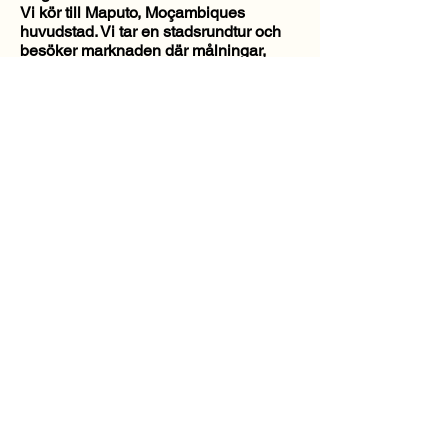
Vi kör till Maputo, Moçambiques
huvudstad. Vi tar en stadsrundtur och
besöker marknaden där målningar,
träslöjd och mer säljs. På
eftermiddagen flyger vi till Finland.
Dag 11 Ankomst till Helsingfors