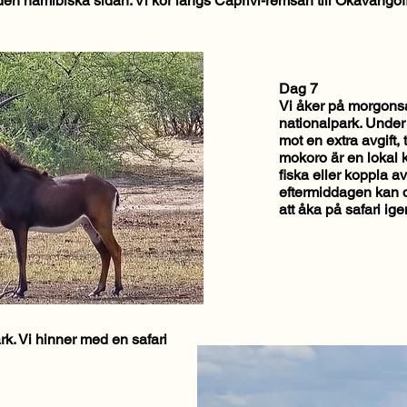
l den namibiska sidan. Vi kör längs Caprivi-remsan till Okavangofl
Dag 7
Vi åker på morgons
nationalpark. Unde
mot en extra avgift,
mokoro är en lokal k
fiska eller koppla av
eftermiddagen kan d
att åka på safari ige
rk. Vi hinner med en safari