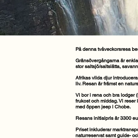
På denna tvåveckorsresa bes
Gränsövergångarna är enkla. Vi
stor saltsjö/saltslätta, sav
Afrikas vilda djur introduce
liv. Resan är främst en naturs
Vi bor i rena och bra lodger (
frukost och middag. Vi reser 
med öppen jeep i Chobe.
Resans initialpris är 3300 eu
Priset inkluderar marktranspor
naturreservat samt guide- och