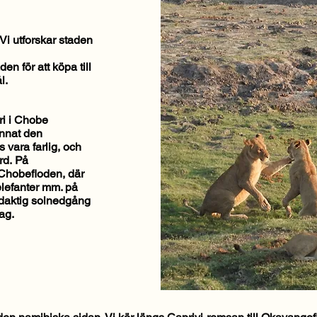
. Vi utforskar staden
en för att köpa till
l.
ri i Chobe
annat den
 vara farlig, och
rd.
På
 Chobefloden, där
 elefanter mm. på
rödaktig solnedgång
ag.