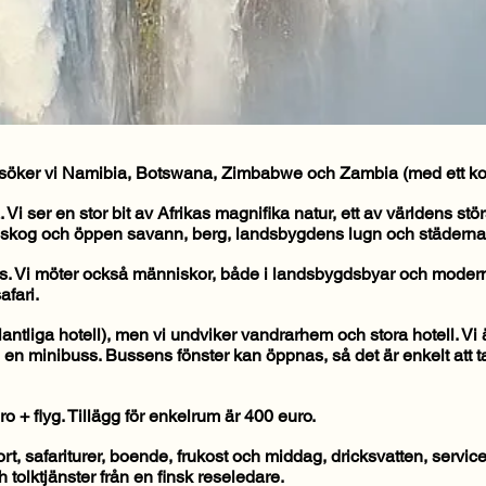
öker vi Namibia, Botswana, Zimbabwe och Zambia (med ett kor
 ser en stor bit av Afrikas magnifika natur, ett av världens störst
annskog och öppen savann, berg, landsbygdens lugn och städernas
ras. Vi möter också människor, både i landsbygdsbyar och moder
afari.
lantliga hotell), men vi undviker vandrarhem och stora hotell. Vi 
i en minibuss. Bussens fönster kan öppnas, så det är enkelt att ta
ro + flyg. Tillägg för enkelrum är 400 euro.
t, safariturer, boende, frukost och middag, dricksvatten, serviceav
 tolktjänster från en finsk reseledare.