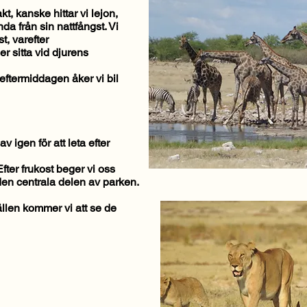
t, kanske hittar vi lejon,
a från sin nattfångst. Vi
st, varefter
er sitta vid djurens
ftermiddagen åker vi bil
v igen för att leta efter
 Efter frukost beger vi oss
 den centrala delen av parken.
ällen kommer vi att se de