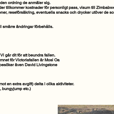
i den ordning de anmäler sig.
 tillkommer kostnader för personligt pass, visum till Zimbabwe
oner, reseförsäkring, eventuella snacks och drycker utöver de
ll smärre ändringar förbehålls.
 Vi går dit för att beundra fallen.
amnet för Victoriafallen är Mosi Oa
 besöker även David Livingstone
t en extra avgift) delta i olika aktiviteter.
g, bungyjump etc.)