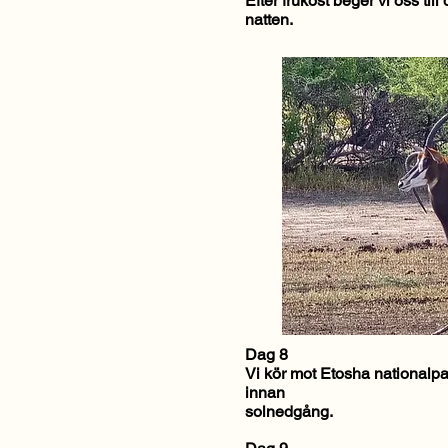
Efter frukost beger vi oss til
natten.
Dag 8
Vi kör mot Etosha nationalpa
innan
solnedgång.