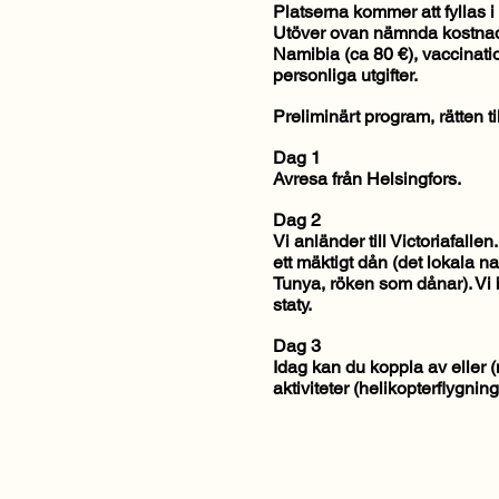
Platserna kommer att fyllas 
Utöver ovan nämnda kostnader
Namibia (ca 80 €), vaccinati
personliga utgifter.
Preliminärt program, rätten ti
Dag 1
Avresa från Helsingfors.
Dag 2
Vi anländer till Victoriafallen.
ett mäktigt dån (det lokala n
Tunya, röken som dånar). Vi
staty.
Dag 3
Idag kan du koppla av eller (mo
aktiviteter (helikopterflygnin