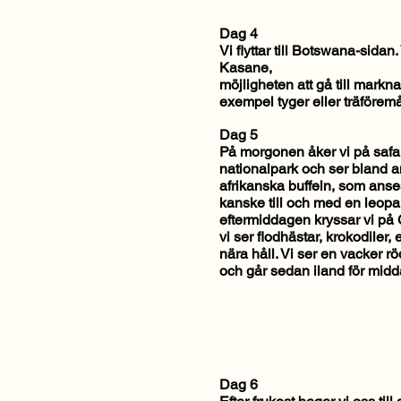
Dag 4
Vi flyttar till Botswana-sidan
Kasane,
möjligheten att gå till marknad
exempel tyger eller träföremå
Dag 5
På morgonen åker vi på safa
nationalpark och ser bland 
afrikanska buffeln, som anses
kanske till och med en leopa
eftermiddagen kryssar vi på
vi ser flodhästar, krokodiler,
nära håll. Vi ser en vacker 
och går sedan iland för midd
Dag 6