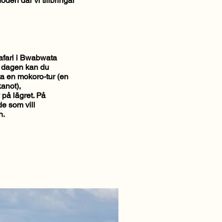
oden där vi tillbringar
afari i Bwabwata
r dagen kan du
 ta en mokoro-tur (en
anot),
 på lägret. På
e som vill
n.