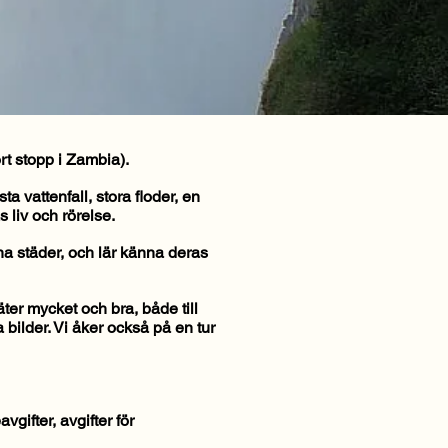
t stopp i Zambia).
a vattenfall, stora floder, en
 liv och rörelse.
na städer, och lär känna deras
äter mycket och bra, både till
 bilder. Vi åker också på en tur
gifter, avgifter för