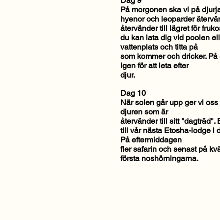
Dag 9
På morgonen ska vi på djurjak
hyenor och leoparder ätervänd
återvänder till lägret för fruko
du kan lata dig vid poolen ell
vattenplats och titta på
som kommer och dricker. På e
igen för att leta efter
djur.
Dag 10
När solen går upp ger vi oss a
djuren som är
återvänder till sitt "dagträd".
till vår nästa Etosha-lodge i
På eftermiddagen
fler safarin och senast på kv
första noshörningarna.