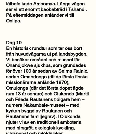
tätbefolkade Ambomaa. Längs vägen
ser vi ett enormt baobabträd i Tshandi.
På eftermiddagen anländer vi till
Oniipa.
Dag 10
En historisk rundtur som tar oss bort
från huvudvägarna ut på landsbygden.
Vi besöker området och museet för
Onandjokwe sjukhus, som grundades
för över 100 år sedan av Selma Rainio,
sedan Omandongo (dit de första finska
missionärerna anlände 1870),
Omulonga (där det första dopet ägde
rum 13 år senare) och Olukonda (Martti
och Frieda Rautanens tidigare hem –
numera Nakambale-museet – med
kyrkan byggd av Rautanen och
Rautanens familjegrav). I Olukonda
njuter vi av en traditionell amboteria
med hirsgröt, ekologisk kyckling,
vildspenat och mjöldrycker.