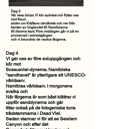
Dag 3
Vår resa börjar. Vi kör sydväst och flyttar oss
mot Kauri.
söder om Kräftans vändkrets och ner från
kanten av höglandet till Namiböarna
till öknens kant. Före middagen går vi på en
promenad i solnedgången
och vi beundrar de vackra färgerna.
Dag 4
Vi ger oss av före soluppgången och
kör mot
Sossusvlei-dynerna. Namibiska
"sandhavet" är ytterligare ett UNESCO-
världsarv.
Namibias världsarv. I morgonens
svalka och
När färgerna är som bäst klättrar vi
uppför sanddynerna och går
tittar också på de fotogeniska torra
trädstammarna i Dead Vlei.
Sedan stannar vi för att se Sesriem
Canyon och efter det