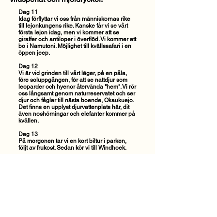
Dag 11
Idag förflyttar vi oss från människornas rike
till lejonkungens rike. Kanske får vi se vårt
första lejon idag, men vi kommer att se
giraffer och antiloper i överflöd. Vi kommer att
bo i Namutoni. Möjlighet till kvällssafari i en
öppen jeep.
Dag 12
Vi är vid grinden till vårt läger, på en påla,
före soluppgången, för att se nattdjur som
leoparder och hyenor återvända "hem". Vi rör
oss långsamt genom naturreservatet och ser
djur och fåglar till nästa boende, Okaukuejo.
Det finns en upplyst djurvattenplats här, dit
även noshörningar och elefanter kommer på
kvällen.
Dag 13
På morgonen tar vi en kort biltur i parken,
följt av frukost. Sedan kör vi till Windhoek.
Dag 14
I Windhoek finns det möjlighet att shoppa lite
(kom ihåg julklapparna) på museet
för besök etc. På eftermiddagen avresa till
flygplatsen och mot Europa.
Dag 15
Ankomst till Helsingfors på eftermiddagen
.