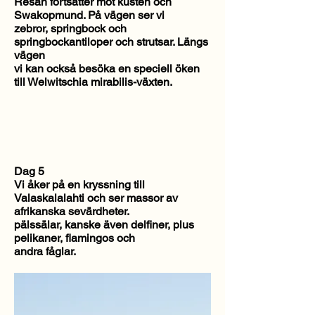
Resan fortsätter mot kusten och
Swakopmund. På vägen ser vi
zebror, springbock och
springbockantiloper och strutsar. Längs
vägen
vi kan också besöka en speciell öken
till Welwitschia mirabilis-växten.
Dag 5
Vi åker på en kryssning till
Valaskalalahti och ser massor av
afrikanska sevärdheter.
pälssälar, kanske även delfiner, plus
pelikaner, flamingos och
andra fåglar.