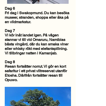
Dag 6
Fri dag i Swakopmund. Du kan besöka
museer, stranden, shoppa eller åka på
en vildmarkstur.
Dag 7
Vi kör inåt landet igen. På vägen
stannar vi till vid Omaruru, Namibias
bästa vingård, där du kan smaka viner
eller whisky rökt med elefantspillning.
Vi tillbringar natten i Kamanjab.
Dag 8
Resan fortsätter norrut. Vi gör en kort
safaritur i ett privat viltreservat utanför
Etosha. Därifrån fortsätter resan till
Opuwo.