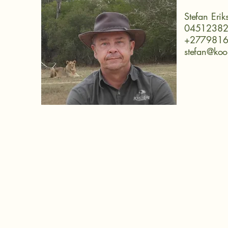
Stefan Erik
0451238
+277981
stefan@ko