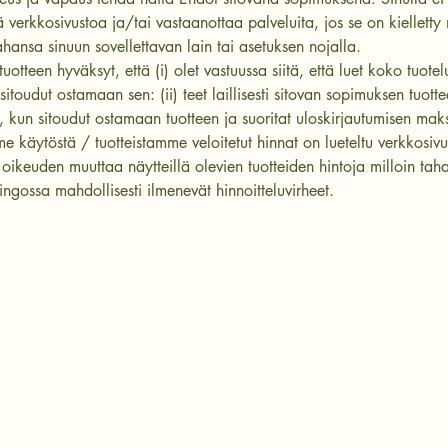
ä verkkosivustoa ja/tai vastaanottaa palveluita, jos se on kielletty
ahansa sinuun sovellettavan lain tai asetuksen nojalla.
uotteen hyväksyt, että (i) olet vastuussa siitä, että luet koko tuotel
sitoudut ostamaan sen: (ii) teet laillisesti sitovan sopimuksen tuott
, kun sitoudut ostamaan tuotteen ja suoritat uloskirjautumisen mak
e käytöstä / tuotteistamme veloitetut hinnat on lueteltu verkkosivu
ikeuden muuttaa näytteillä olevien tuotteiden hintoja milloin tah
ingossa mahdollisesti ilmenevät hinnoitteluvirheet.