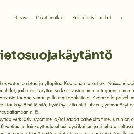
Etusivu
Pakettimatkat
Räätälöidyt matkat
+
ietosuojakäytäntö
kosivuston omistaa ja ylläpitää Koonono matkat oy. Näissä ehdo
n ehdot, joilla voit käyttää verkkosivustoamme ja tarjoamiamme pa
sivusto tarjoaa vierailijoille matkapaketteja. Avaamalla palvelu
ton tai käyttämällä sitä, hyväksyt, että olet lukenut, ymmärtänyt 
 noudattamaan niitä.
käyttää verkkosivustoamme ja/tai saada palveluitamme, sinun on o
-vuotias tai lainkäyttöalueellasi täysi-ikäinen ja sinulla on oltava 
keus ja vapaus tehdä näitä Ehdot sitovana sopimuksena. Sinulla ei