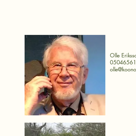
Olle Erikss
0504656
olle@koon