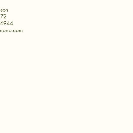
sson
272
66944
onono.com