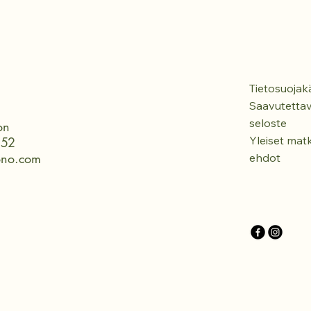
Tietosuojak
Saavutetta
seloste
on
Yleiset
matk
152
ono.com
ehdot