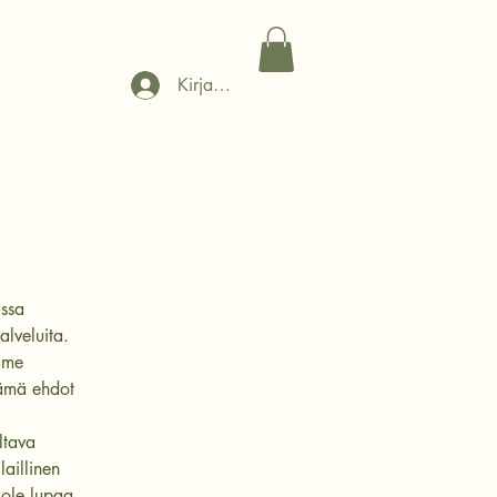
Kirjaudu
issa
lveluita.
mme
nämä ehdot
ltava
laillinen
 ole lupaa