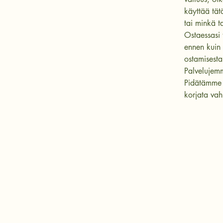
käyttää tät
tai minkä t
Ostaessasi t
ennen kuin 
ostamisesta
Palvelujemm
Pidätämme o
korjata vah