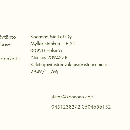
Koonono Matkat Oy
äytäntö
Myllärintanhua 1 F 20
vuus-
00920 Helsinki
Y-tunnus 2394378-1
apaketti-
Kuluttajaviraston vakuusrekisterinumero
2949/11/Mj
stefan@koonono.com
0451238272 0504656152