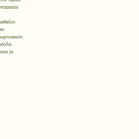
 maassasi
uettelon
een
suprosessin.
stolla.
ansa ja