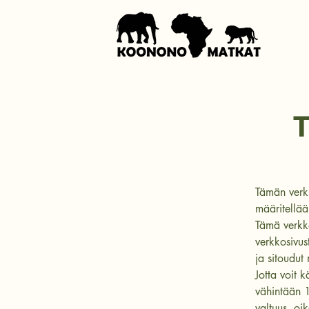
T
Tämän verk
määritellää
Tämä verkko
verkkosivus
ja sitoudut
Jotta voit 
vähintään 18
valtuus, oi