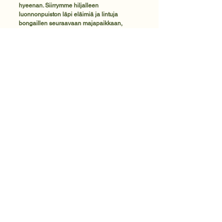
hyeenan. Siirrymme hiljalleen
luonnonpuiston läpi eläimiä ja lintuja
bongaillen seuraavaan majapaikkaan,
Okaukuejoon. Täällä on valaistu eläinten
juomapaikka, jolle illalla myös sarvikuonot ja
norsut tulevat.
Päivä 13
Aamulla vielä lyhyt ajelu puistossa, jonka
jälkeen aamupalalle. Sitten ajamme
Windhoekiin.
Päivä 14
Windhoekissa mahdollisuus ostosten
(muista joululahjat) tekemiseen, museossa
käymiseen jne. Iltapäivällä lähtö
lentokentälle ja kohti Eurooppaa.
Päivä 15
.
Saapuminen Helsinkiin iltapäivällä