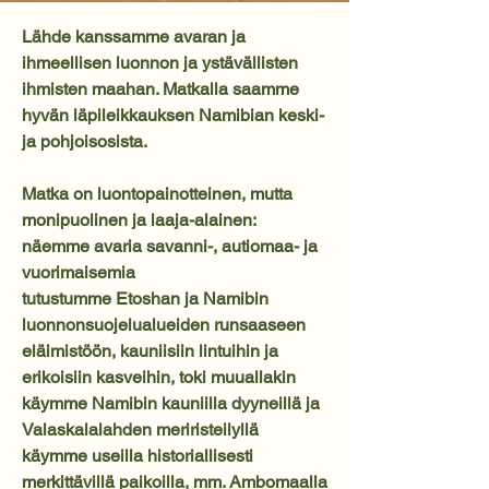
Lähde kanssamme avaran ja
ihmeellisen luonnon ja ystävällisten
ihmisten maahan. Matkalla saamme
hyvän läpileikkauksen Namibian keski-
ja pohjoisosista.
Matka on luontopainotteinen, mutta
monipuolinen ja laaja-alainen:
näemme avaria savanni-, autiomaa- ja
vuorimaisemia
tutustumme Etoshan ja Namibin
luonnonsuojelualueiden runsaaseen
eläimistöön, kauniisiin lintuihin ja
erikoisiin kasveihin, toki muuallakin
käymme Namibin kauniilla dyyneillä ja
Valaskalalahden meriristeilyllä
käymme useilla historiallisesti
merkittävillä paikoilla, mm. Ambomaalla