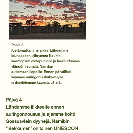
Päivä 3
Kiertomatkamme alkaa. Lähdemme
lounaaseen, siirrymme Kauriin
kääntöpiirin eteläpuolelle ja laskeudumme
ylängön reunalta Namibin
autiomaan liepeille. Ennen päivällistä
käymme auringonlaskukävelyllä
ja ihastelemme kauniita värejä.
Päivä 4
Lähdemme liikkeelle ennen
auringonnousua ja ajamme kohti
Sossusvlein dyynejä. Namibin
”hiekkameri” on toinen UNESCON