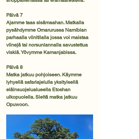
shoppailemassa tai erämaaretkellä.
Päivä 7
Ajamme taas sisämaahan. Matkalla
pysähdymme Omarurussa Namibian
parhaalla viinitilalla jossa voi maistaa
viinejä tai norsunlannalla savustettua
viskiä. Yövymme Kamanjabissa.
Päivä 8
Matka jatkuu pohjoiseen. Käymme
lyhyellä safariajelulla yksityisellä
eläinsuojelualueella Etoshan
ulkopuolella. Sieltä matka jatkuu
Opuwoon.