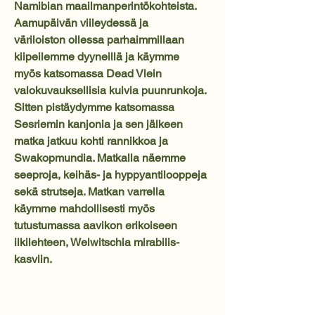
Namibian maailmanperintökohteista.
Aamupäivän viileydessä ja
väriloiston ollessa parhaimmillaan
kiipeilemme dyyneillä ja käymme
myös katsomassa Dead Vlein
valokuvauksellisia kuivia puunrunkoja.
Sitten pistäydymme katsomassa
Sesriemin kanjonia ja sen jälkeen
matka jatkuu kohti rannikkoa ja
Swakopmundia. Matkalla näemme
seeproja, keihäs- ja hyppyantilooppeja
sekä strutseja. Matkan varrella
käymme mahdollisesti myös
tutustumassa aavikon erikoiseen
ilkilehteen, Welwitschia mirabilis-
kasviin.