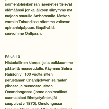
paimentolaiskansan jäsenet esittelevät
elämäänsä jonka jälkeen siirrymme nyt
taajaan asutulle Ambomaalle. Matkan
varrella Tshandissa näemme valtavan
apinanleipäpuun. Iltapäivällä
saavumme Oniipaan.
Päivä 10
Historiallinen kierros, jolla poikkeamme
pääteiltä maaseudulle. Käymme Selma
Rainion yli 100 vuotta sitten
perustaman Onandjokwen sairaalan
pihassa ja museossa, sitten
Omandongossa (jonne ensimmäiset
suomalaiset lähetystyöntekijät
saapuivat v. 1870), Omulongassa