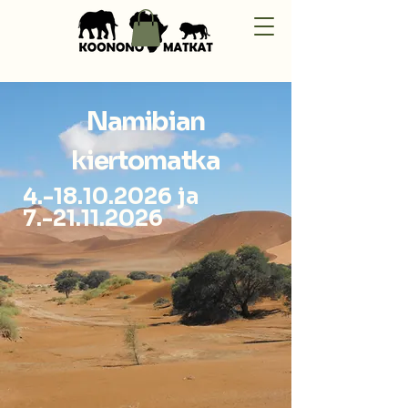
Namibian
kiertomatka
4.-18.10.2026
ja
7.-21.11.2026