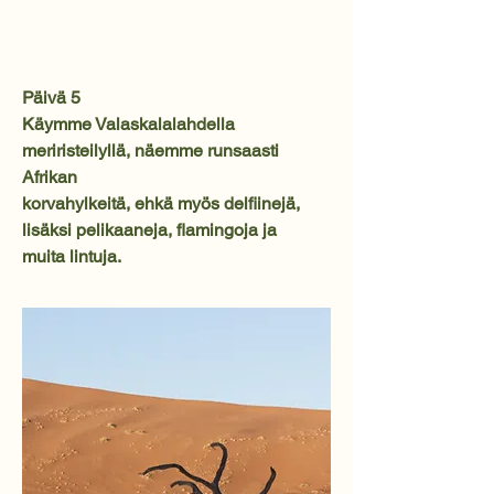
Päivä 5
Käymme Valaskalalahdella
meriristeilyllä, näemme runsaasti
Afrikan
korvahylkeitä, ehkä myös delfiinejä,
lisäksi pelikaaneja, flamingoja ja
muita lintuja.