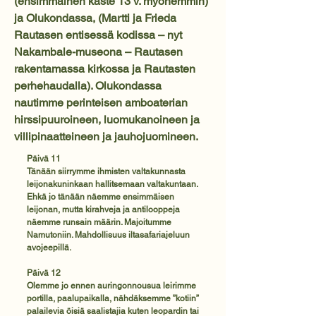
(ensimmäinen kaste 13 v. myöhemmin)
ja Olukondassa, (Martti ja Frieda
Rautasen entisessä kodissa – nyt
Nakambale-museona – Rautasen
rakentamassa kirkossa ja Rautasten
perhehaudalla). Olukondassa
nautimme perinteisen amboaterian
hirssipuuroineen, luomukanoineen ja
villipinaatteineen ja jauhojuomineen.
Päivä 11
Tänään siirrymme ihmisten valtakunnasta
leijonakuninkaan hallitsemaan valtakuntaan.
Ehkä jo tänään näemme ensimmäisen
leijonan, mutta kirahveja ja antilooppeja
näemme runsain määrin. Majoitumme
Namutoniin. Mahdollisuus iltasafariajeluun
avojeepillä.
Päivä 12
Olemme jo ennen auringonnousua leirimme
portilla, paalupaikalla, nähdäksemme ”kotiin”
palailevia öisiä saalistajia kuten leopardin tai